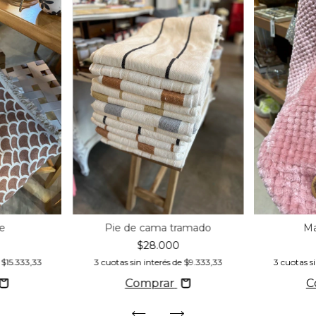
e
Pie de cama tramado
Ma
$28.000
e
$15.333,33
3
cuotas sin interés de
$9.333,33
3
cuotas s
Comprar
C