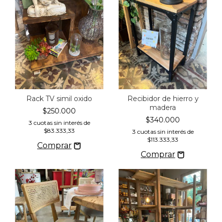
Rack TV simil oxido
Recibidor de hierro y
madera
$250.000
$340.000
3
cuotas sin interés de
$83.333,33
3
cuotas sin interés de
$113.333,33