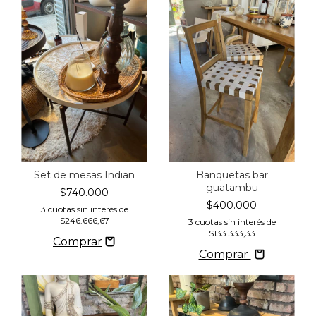
Set de mesas Indian
Banquetas bar
guatambu
$740.000
$400.000
3
cuotas sin interés de
$246.666,67
3
cuotas sin interés de
$133.333,33
Comprar