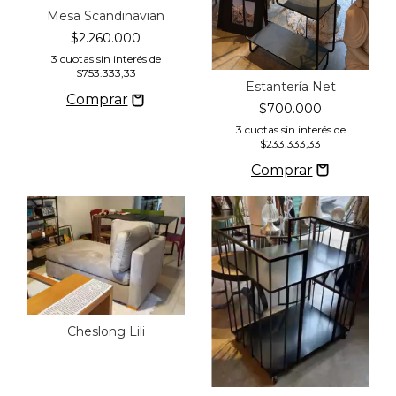
Mesa Scandinavian
$2.260.000
3
cuotas sin interés de
$753.333,33
Estantería Net
$700.000
3
cuotas sin interés de
$233.333,33
Cheslong Lili