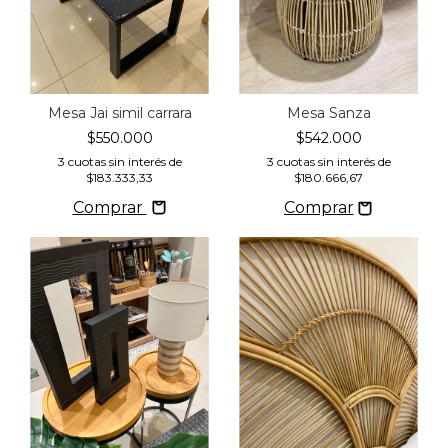
Mesa Jai simil carrara
Mesa Sanza
$550.000
$542.000
3
cuotas sin interés de
3
cuotas sin interés de
$183.333,33
$180.666,67
Comprar