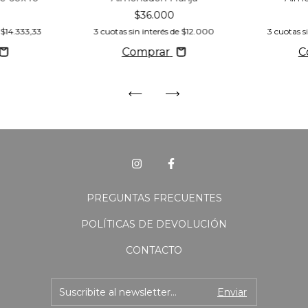
$36.000
e
$14.333,33
3
cuotas sin interés de
$12.000
3
cuotas s
Comprar
C
PREGUNTAS FRECUENTES
POLÍTICAS DE DEVOLUCIÓN
CONTACTO