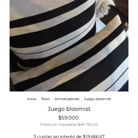
Inicio
.
Textil
.
Almohadones
.
Juego bloomist
Juego bloomist
$59.000
Precio sin impuestos
$48.760,33
3
cuotas sin interés de
$19.666,67